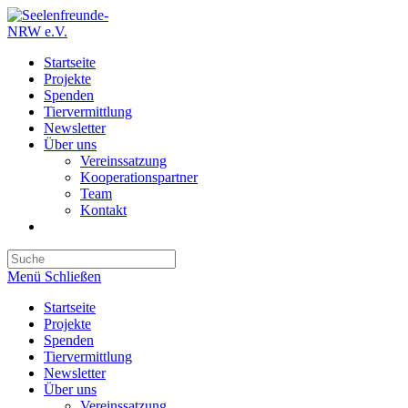
Zum
Inhalt
springen
Startseite
Projekte
Spenden
Tiervermittlung
Newsletter
Über uns
Vereinssatzung
Kooperationspartner
Team
Kontakt
Search
this
Menü
Schließen
website
Startseite
Projekte
Spenden
Tiervermittlung
Newsletter
Über uns
Vereinssatzung