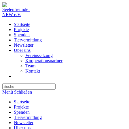
Zum
Inhalt
springen
Startseite
Projekte
Spenden
Tiervermittlung
Newsletter
Über uns
Vereinssatzung
Kooperationspartner
Team
Kontakt
Search
this
Menü
Schließen
website
Startseite
Projekte
Spenden
Tiervermittlung
Newsletter
Über uns